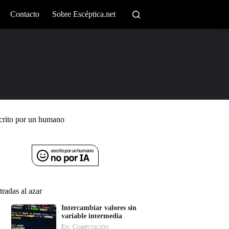
Contacto
Sobre Escéptica.net
crito por un humano
tradas al azar
Intercambiar valores sin
variable intermedia
En: Computación