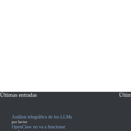
Últimas entradas
Últi
Análisis telegráfico de los LLMs
por Javier
OpenClaw no va a funcionar