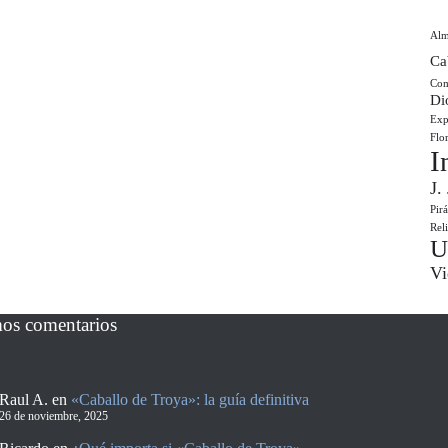
Al
Ca
Com
Di
Exp
Flo
I
J.
Pir
Rel
U
Vi
mos comentarios
Raul A.
en
«Caballo de Troya»: la guía definitiva
26 de noviembre, 2025