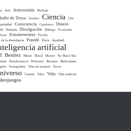
Astronomía
ma
Arte
Burbuja
Ciencia
ballo de Troya
Cerebro
Cita
Consciencia
Dinero
plejidad
Copérnico
os
Divulgación
Distopía
Diálogo
Economía
Extraterrestres
lorar
Ficción
Fraude
r de la abundancia
Física
Igualdad
nteligencia artificial
 J. Benítez
Mente
Moral
Muerte
No Man's Sky
ámide
Pseudociencia
Ptolomeo
Racismo
Radicalismo
igión
Swissgolden
Telar de mujeres
Terror
niverso
Vida
Urantia
Valor
Vida artificial
deojuegos