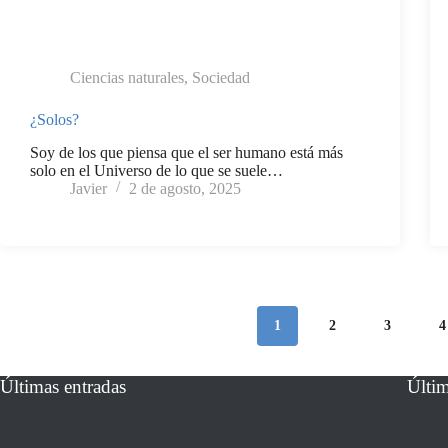
Ciencias naturales
,
Sociedad
¿Solos?
Soy de los que piensa que el ser humano está más
solo en el Universo de lo que se suele…
Javier
2 de agosto, 2025
1
2
3
4
Últimas entradas
Últi