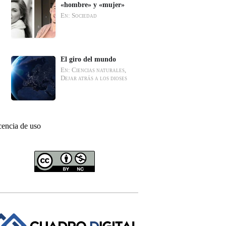
«hombre» y «mujer»
En: Sociedad
El giro del mundo
En: Ciencias naturales,
Dejar atrás a los dioses
cencia de uso