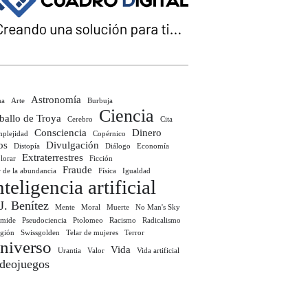
Astronomía
ma
Arte
Burbuja
Ciencia
ballo de Troya
Cerebro
Cita
Consciencia
Dinero
plejidad
Copérnico
os
Divulgación
Distopía
Diálogo
Economía
Extraterrestres
lorar
Ficción
Fraude
r de la abundancia
Física
Igualdad
nteligencia artificial
 J. Benítez
Mente
Moral
Muerte
No Man's Sky
ámide
Pseudociencia
Ptolomeo
Racismo
Radicalismo
igión
Swissgolden
Telar de mujeres
Terror
niverso
Vida
Urantia
Valor
Vida artificial
deojuegos