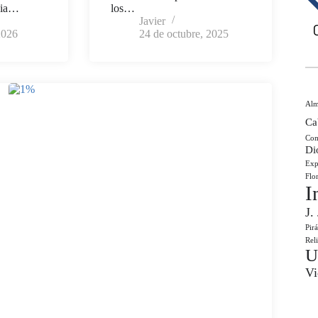
cia…
los…
Javier
2026
24 de octubre, 2025
Al
Ca
Com
Di
Exp
Flo
I
J.
Pir
Rel
U
Vi