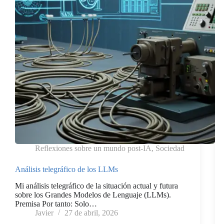
Reflexiones sobre un mundo post-IA
,
Sociedad
Análisis telegráfico de los LLMs
Mi análisis telegráfico de la situación actual y futura
sobre los Grandes Modelos de Lenguaje (LLMs).
Premisa Por tanto: Solo…
Javier
27 de abril, 2026