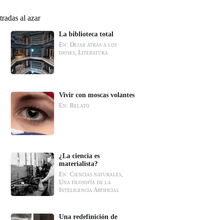
tradas al azar
La biblioteca total
En: Dejar atrás a los
dioses, Literatura
Vivir con moscas volantes
En: Relato
¿La ciencia es
materialista?
En: Ciencias naturales,
Una filosofía de la
Inteligencia Artificial
Una redefinición de