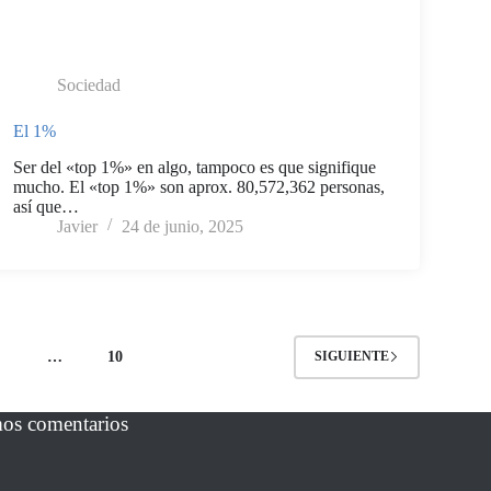
Sociedad
El 1%
Ser del «top 1%» en algo, tampoco es que signifique
mucho. El «top 1%» son aprox. 80,572,362 personas,
así que…
Javier
24 de junio, 2025
…
10
SIGUIENTE
mos comentarios