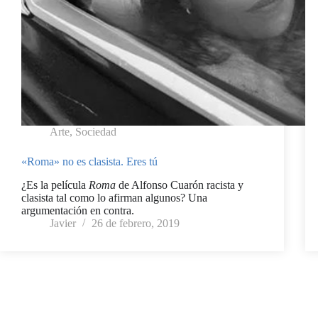
Arte
,
Sociedad
«Roma» no es clasista. Eres tú
¿Es la película
Roma
de Alfonso Cuarón racista y
clasista tal como lo afirman algunos? Una
argumentación en contra.
Javier
26 de febrero, 2019