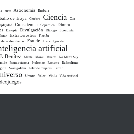
Astronomía
ma
Arte
Burbuja
Ciencia
ballo de Troya
Cerebro
Cita
Consciencia
Dinero
plejidad
Copérnico
os
Divulgación
Distopía
Diálogo
Economía
Extraterrestres
lorar
Ficción
Fraude
r de la abundancia
Física
Igualdad
nteligencia artificial
 J. Benítez
Mente
Moral
Muerte
No Man's Sky
ámide
Pseudociencia
Ptolomeo
Racismo
Radicalismo
igión
Swissgolden
Telar de mujeres
Terror
niverso
Vida
Urantia
Valor
Vida artificial
deojuegos