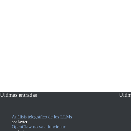
Últimas entradas
Últi
Análisis telegráfico de los LLMs
por Javier
OpenClaw no va a funcionar