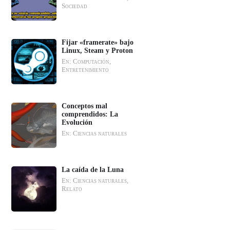
Sociedad
Fijar «framerate» bajo
Linux, Steam y Proton
En: Computación,
Entretenimiento
Conceptos mal
comprendidos: La
Evolución
En: Ciencias naturales
La caída de la Luna
En: Ciencias naturales,
Relato