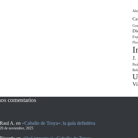
Al
Ca
Com
Di
Exp
Flo
I
J.
Pir
Rel
U
Vi
mos comentarios
Raul A.
en
«Caballo de Troya»: la guía definitiva
26 de noviembre, 2025