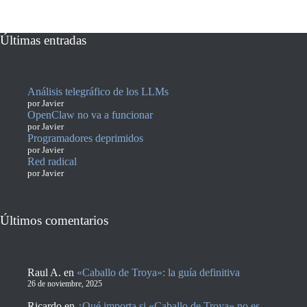
Últimas entradas
Análisis telegráfico de los LLMs
por Javier
OpenClaw no va a funcionar
por Javier
Programadores deprimidos
por Javier
Red radical
por Javier
Últimos comentarios
Raul A.
en
«Caballo de Troya»: la guía definitiva
26 de noviembre, 2025
Ricardo
en
¿Qué importa si «Caballo de Troya» no es