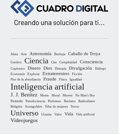
Astronomía
Caballo de Troya
Alma
Arte
Burbuja
Ciencia
Consciencia
Cerebro
Cita
Complejidad
Dinero
Dios
Divulgación
Copérnico
Distopía
Diálogo
Extraterrestres
Economía
Explorar
Ficción
Fraude
Flor de la abundancia
Física
Igualdad
Inteligencia artificial
J. J. Benítez
Mente
Moral
Muerte
No Man's Sky
Pirámide
Pseudociencia
Ptolomeo
Racismo
Radicalismo
Religión
Swissgolden
Telar de mujeres
Terror
Universo
Vida
Urantia
Valor
Vida artificial
Videojuegos