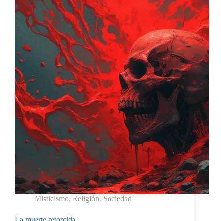
Misticismo
,
Religión
,
Sociedad
La muerte retorcida