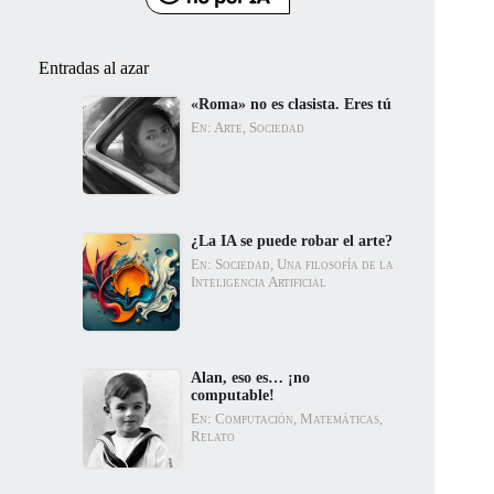
Entradas al azar
«Roma» no es clasista. Eres tú
En: Arte, Sociedad
¿La IA se puede robar el arte?
En: Sociedad, Una filosofía de la
Inteligencia Artificial
Alan, eso es… ¡no
computable!
En: Computación, Matemáticas,
Relato