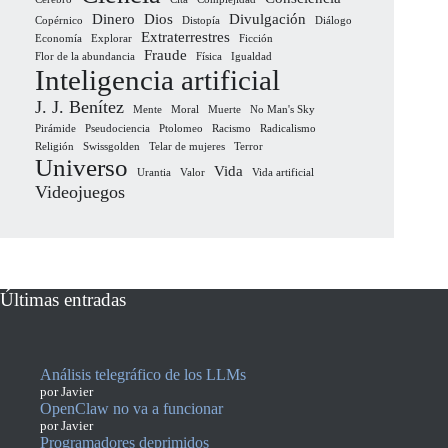
Dinero
Dios
Divulgación
Copérnico
Distopía
Diálogo
Extraterrestres
Economía
Explorar
Ficción
Fraude
Flor de la abundancia
Física
Igualdad
Inteligencia artificial
J. J. Benítez
Mente
Moral
Muerte
No Man's Sky
Pirámide
Pseudociencia
Ptolomeo
Racismo
Radicalismo
Religión
Swissgolden
Telar de mujeres
Terror
Universo
Vida
Urantia
Valor
Vida artificial
Videojuegos
Últimas entradas
Análisis telegráfico de los LLMs
por Javier
OpenClaw no va a funcionar
por Javier
Programadores deprimidos