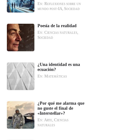
En: Reflexiones sobre un
mundo post-IA, Sociedad
Poesía de la realidad
En: Ciencias naturales,
Sociedad
¿Una identidad es una
ecuación?
En: Matemáticas
¿Por qué me alarma que
no guste el final de
«Interstellar»?
En: Arte, Ciencias
naturales