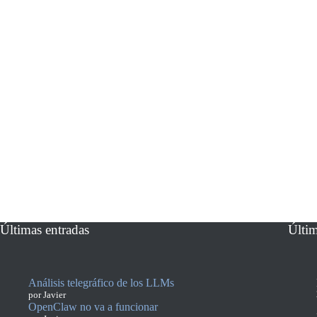
Últimas entradas
Últi
Análisis telegráfico de los LLMs
por Javier
OpenClaw no va a funcionar