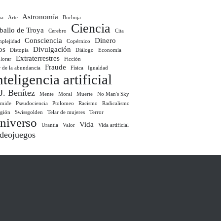
Astronomía
ma
Arte
Burbuja
Ciencia
ballo de Troya
Cerebro
Cita
Consciencia
Dinero
plejidad
Copérnico
os
Divulgación
Distopía
Diálogo
Economía
Extraterrestres
lorar
Ficción
Fraude
r de la abundancia
Física
Igualdad
nteligencia artificial
 J. Benítez
Mente
Moral
Muerte
No Man's Sky
ámide
Pseudociencia
Ptolomeo
Racismo
Radicalismo
igión
Swissgolden
Telar de mujeres
Terror
niverso
Vida
Urantia
Valor
Vida artificial
deojuegos