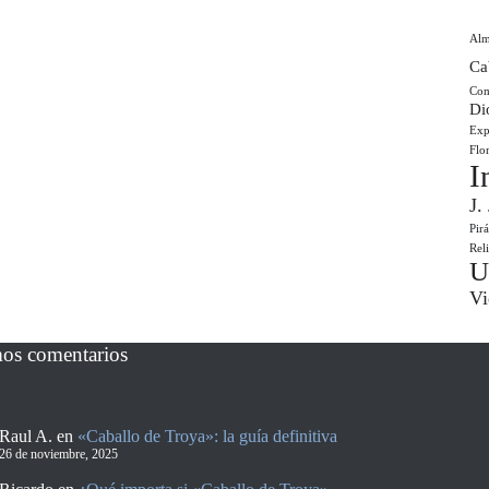
Al
Ca
Com
Di
Exp
Flo
I
J.
Pir
Rel
U
Vi
mos comentarios
Raul A.
en
«Caballo de Troya»: la guía definitiva
26 de noviembre, 2025