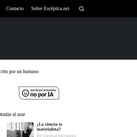
Contacto
Sobre Escéptica.net
crito por un humano
tradas al azar
¿La ciencia es
materialista?
En: Ciencias naturales,