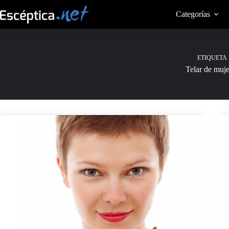
Saltar
al
Categorías
contenido
ETIQUETA
Telar de muje