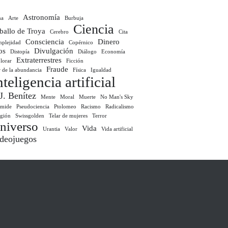
Astronomía
ma
Arte
Burbuja
Ciencia
ballo de Troya
Cerebro
Cita
Consciencia
Dinero
plejidad
Copérnico
os
Divulgación
Distopía
Diálogo
Economía
Extraterrestres
lorar
Ficción
Fraude
r de la abundancia
Física
Igualdad
nteligencia artificial
 J. Benítez
Mente
Moral
Muerte
No Man's Sky
ámide
Pseudociencia
Ptolomeo
Racismo
Radicalismo
igión
Swissgolden
Telar de mujeres
Terror
niverso
Vida
Urantia
Valor
Vida artificial
deojuegos