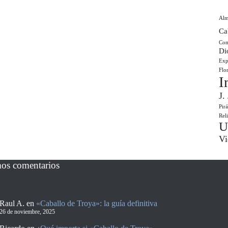
Al
Ca
Com
Di
Exp
Flo
I
J.
Pir
Rel
U
Vi
mos comentarios
Raul A.
en
«Caballo de Troya»: la guía definitiva
26 de noviembre, 2025