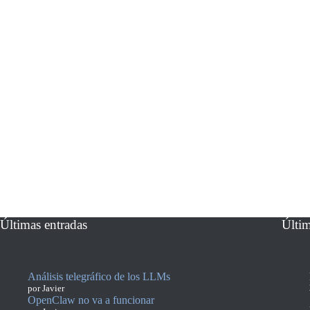
Últimas entradas
Últi
Análisis telegráfico de los LLMs
por Javier
OpenClaw no va a funcionar