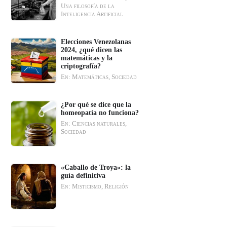
Una filosofía de la
Inteligencia Artificial
Elecciones Venezolanas
2024, ¿qué dicen las
matemáticas y la
criptografía?
En: Matemáticas, Sociedad
¿Por qué se dice que la
homeopatía no funciona?
En: Ciencias naturales,
Sociedad
«Caballo de Troya»: la
guía definitiva
En: Misticismo, Religión