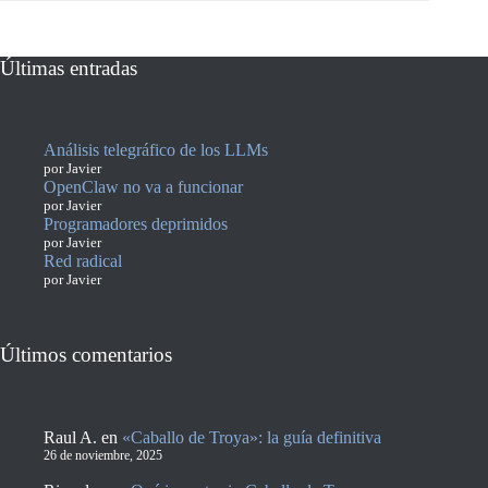
Últimas entradas
Análisis telegráfico de los LLMs
por Javier
OpenClaw no va a funcionar
por Javier
Programadores deprimidos
por Javier
Red radical
por Javier
Últimos comentarios
Raul A.
en
«Caballo de Troya»: la guía definitiva
26 de noviembre, 2025