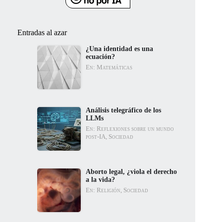
Entradas al azar
¿Una identidad es una
ecuación?
En: Matemáticas
Análisis telegráfico de los
LLMs
En: Reflexiones sobre un mundo
post-IA, Sociedad
Aborto legal, ¿viola el derecho
a la vida?
En: Religión, Sociedad