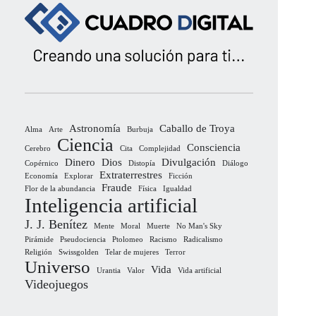
Astronomía
Caballo de Troya
Alma
Arte
Burbuja
Ciencia
Consciencia
Cerebro
Cita
Complejidad
Dinero
Dios
Divulgación
Copérnico
Distopía
Diálogo
Extraterrestres
Economía
Explorar
Ficción
Fraude
Flor de la abundancia
Física
Igualdad
Inteligencia artificial
J. J. Benítez
Mente
Moral
Muerte
No Man's Sky
Pirámide
Pseudociencia
Ptolomeo
Racismo
Radicalismo
Religión
Swissgolden
Telar de mujeres
Terror
Universo
Vida
Urantia
Valor
Vida artificial
Videojuegos