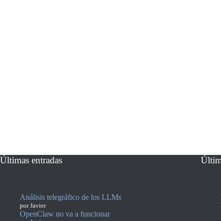
Últimas entradas
Últi
Análisis telegráfico de los LLMs
por Javier
OpenClaw no va a funcionar