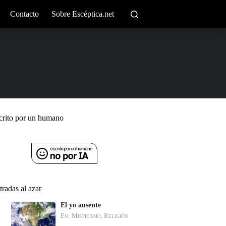
Contacto
Sobre Escéptica.net
crito por un humano
tradas al azar
El yo ausente
En: Misticismo, Religión