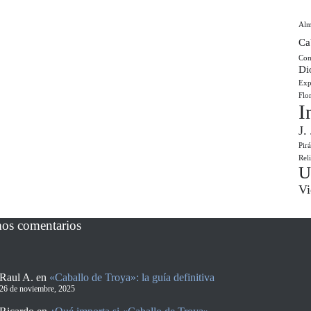
Al
Ca
Com
Di
Exp
Flo
I
J.
Pir
Rel
U
Vi
mos comentarios
Raul A.
en
«Caballo de Troya»: la guía definitiva
26 de noviembre, 2025