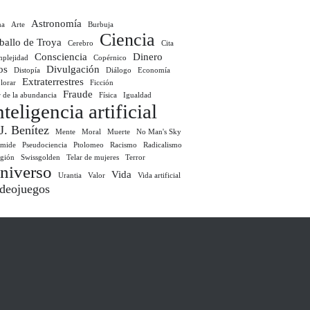
Astronomía
ma
Arte
Burbuja
Ciencia
ballo de Troya
Cerebro
Cita
Consciencia
Dinero
plejidad
Copérnico
os
Divulgación
Distopía
Diálogo
Economía
Extraterrestres
lorar
Ficción
Fraude
r de la abundancia
Física
Igualdad
nteligencia artificial
 J. Benítez
Mente
Moral
Muerte
No Man's Sky
ámide
Pseudociencia
Ptolomeo
Racismo
Radicalismo
igión
Swissgolden
Telar de mujeres
Terror
niverso
Vida
Urantia
Valor
Vida artificial
deojuegos