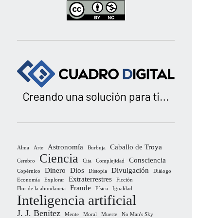
Astronomía
Caballo de Troya
Alma
Arte
Burbuja
Ciencia
Consciencia
Cerebro
Cita
Complejidad
Dinero
Dios
Divulgación
Copérnico
Distopía
Diálogo
Extraterrestres
Economía
Explorar
Ficción
Fraude
Flor de la abundancia
Física
Igualdad
Inteligencia artificial
J. J. Benítez
Mente
Moral
Muerte
No Man's Sky