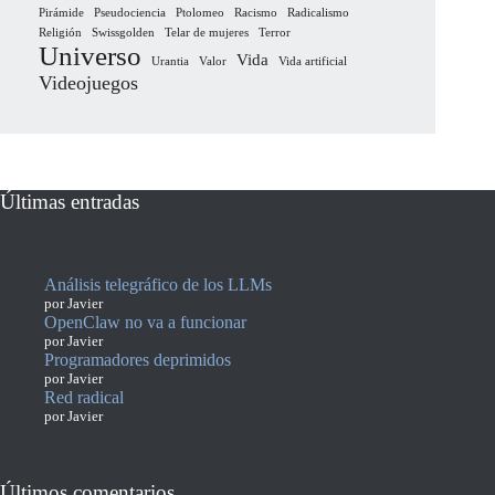
Pirámide
Pseudociencia
Ptolomeo
Racismo
Radicalismo
Religión
Swissgolden
Telar de mujeres
Terror
Universo
Vida
Urantia
Valor
Vida artificial
Videojuegos
Últimas entradas
Análisis telegráfico de los LLMs
por Javier
OpenClaw no va a funcionar
por Javier
Programadores deprimidos
por Javier
Red radical
por Javier
Últimos comentarios