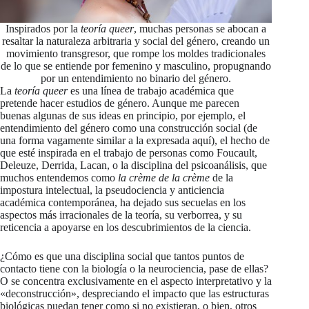
Inspirados por la
teoría queer
, muchas personas se abocan a
resaltar la naturaleza arbitraria y social del género, creando un
movimiento transgresor, que rompe los moldes tradicionales
de lo que se entiende por femenino y masculino, propugnando
por un entendimiento no binario del género.
La
teoría queer
es una línea de trabajo académica que
pretende hacer estudios de género. Aunque me parecen
buenas algunas de sus ideas en principio, por ejemplo, el
entendimiento del género como una construcción social (de
una forma vagamente similar a la expresada aquí), el hecho de
que esté inspirada en el trabajo de personas como Foucault,
Deleuze, Derrida, Lacan, o la disciplina del psicoanálisis, que
muchos entendemos como
la crème de la crème
de la
impostura intelectual, la pseudociencia y anticiencia
académica contemporánea, ha dejado sus secuelas en los
aspectos más irracionales de la teoría, su verborrea, y su
reticencia a apoyarse en los descubrimientos de la ciencia.
¿Cómo es que una disciplina social que tantos puntos de
contacto tiene con la biología o la neurociencia, pase de ellas?
O se concentra exclusivamente en el aspecto interpretativo y la
«deconstrucción», despreciando el impacto que las estructuras
biológicas puedan tener como si no existieran, o bien, otros