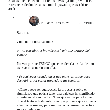
2. Si es que, de hecho, hiciste una investigación previa, uses
referencias de donde sacaste toda la pavada que escribiste
arriba.
Javier
24 DE OCTUBRE, 2019 / 3:23 PM
RESPONDER
Saludos.
Comento tu observaciones:
«…no considera a las teóricas feministas críticas del
género»
No veo porque TENGO que considerarlas, si la idea no
es estar de acuerdo con ellas.
«Te equivocas cuando dices que mujer es usado para
describir el rol social asociado a las hembras»
¿Cómo puede ser equivocada la propuesta sobre el
significado que podría tener una palabra? El significado
no está escrito en piedra. No es que se use para lo que
dice el texto actualmente, sino que propone que es buena
idea que se use así, para minimizar la tensión respecto a
su uso tradicional.