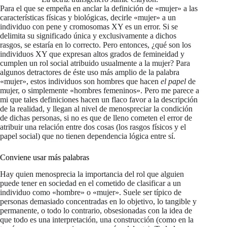
Para el que se empeña en anclar la definición de «mujer» a las
características físicas y biológicas, decirle «mujer» a un
individuo con pene y cromosomas XY es un error. Si se
delimita su significado única y exclusivamente a dichos
rasgos, se estaría en lo correcto. Pero entonces, ¿qué son los
individuos XY que expresan altos grados de femineidad y
cumplen un rol social atribuido usualmente a la mujer? Para
algunos detractores de éste uso más amplio de la palabra
«mujer», estos individuos son hombres que hacen
el papel
de
mujer, o simplemente «hombres femeninos». Pero me parece a
mi que tales definiciones hacen un flaco favor a la descripción
de la realidad, y llegan al nivel de menospreciar la condición
de dichas personas, si no es que de lleno cometen el error de
atribuir una relación entre dos cosas (los rasgos físicos y el
papel social) que no tienen dependencia lógica entre sí.
Conviene usar más palabras
Hay quien menosprecia la importancia del rol que alguien
puede tener en sociedad en el cometido de clasificar a un
individuo como «hombre» o «mujer». Suele ser típico de
personas demasiado concentradas en lo objetivo, lo tangible y
permanente, o todo lo contrario, obsesionadas con la idea de
que todo es una interpretación, una construcción (como en la