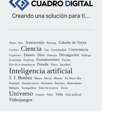
Astronomía
Caballo de Troya
Alma
Arte
Burbuja
Ciencia
Consciencia
Cerebro
Cita
Complejidad
Dinero
Dios
Divulgación
Copérnico
Distopía
Diálogo
Extraterrestres
Economía
Explorar
Ficción
Fraude
Flor de la abundancia
Física
Igualdad
Inteligencia artificial
J. J. Benítez
Mente
Moral
Muerte
No Man's Sky
Pirámide
Pseudociencia
Ptolomeo
Racismo
Radicalismo
Religión
Swissgolden
Telar de mujeres
Terror
Universo
Vida
Urantia
Valor
Vida artificial
Videojuegos