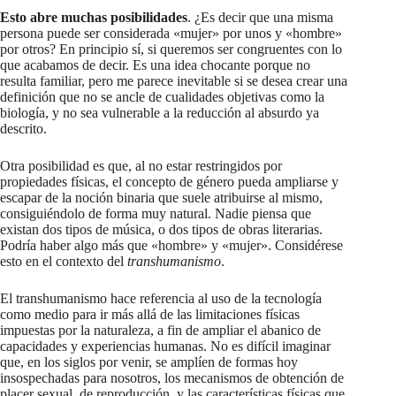
Esto abre muchas posibilidades
. ¿Es decir que una misma
persona puede ser considerada «mujer» por unos y «hombre»
por otros? En principio sí, si queremos ser congruentes con lo
que acabamos de decir. Es una idea chocante porque no
resulta familiar, pero me parece inevitable si se desea crear una
definición que no se ancle de cualidades objetivas como la
biología, y no sea vulnerable a la reducción al absurdo ya
descrito.
Otra posibilidad es que, al no estar restringidos por
propiedades físicas, el concepto de género pueda ampliarse y
escapar de la noción binaria que suele atribuirse al mismo,
consiguiéndolo de forma muy natural. Nadie piensa que
existan dos tipos de música, o dos tipos de obras literarias.
Podría haber algo más que «hombre» y «mujer». Considérese
esto en el contexto del
transhumanismo
.
El transhumanismo hace referencia al uso de la tecnología
como medio para ir más allá de las limitaciones físicas
impuestas por la naturaleza, a fin de ampliar el abanico de
capacidades y experiencias humanas. No es difícil imaginar
que, en los siglos por venir, se amplíen de formas hoy
insospechadas para nosotros, los mecanismos de obtención de
placer sexual, de reproducción, y las características físicas que