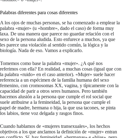
Palabras diferentes para cosas diferentes
A los ojos de muchas personas, se ha comenzado a emplear la
palabra «mujer» (u «hombre», dado el caso) de forma muy
laxa. De una manera que parece no guardar relación con el
sexo de la persona aludida. Esto enfurece a muchos, ya que
les parece una violación al sentido común, la lógica y la
biología. Nada de eso. Vamos a explicarlo.
Tomemos como base la palabra «mujer». ¿A qué nos
referimos con ella? En realidad, a muchas cosas (igual que con
la palabra «ruido» en el caso anterior). «Mujer» suele hacer
referencia a un espécimen de la familia humana del sexo
femenino, con cromosomas XX, vagina, y típicamente con la
capacidad de parir a otros seres humanos. Pero también
hacemos alusión a la persona que cumple el rol social que
suele atribuirse a la femineidad, la persona que cumple el
papel de madre, hermana o hija, la que usa tacones, se pinta
los labios, tiene voz delgada y rasgos finos.
Cuando hablamos de «mujeres transexuales», los hechos
objetivos a los que anclamos la definición de «mujer» entran
en conflicto. Sí, hay femineidad, «hermanas» e «hijas», pero