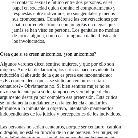
el contacto sexual e íntimo entre dos personas, es el
papel en sociedad quien domina el comportamiento y
respuestas entre individuos, no sus genitales y menos
sus cromosomas. Considérense las conversaciones por
chat o correo electrónico con amigo/as o colegas que
jamás se han visto en persona. Los genitales no median
de forma alguna, como casi ninguna cualidad física de
los involucrados.
Osea que si se creen unicornios, ¿son unicornios?
Algunos varones dicen sentirse mujeres, y que por ello son
mujeres. Ante tal declaración, los críticos hacen evidente la
reducción al absurdo de la que es presa ese razonamiento:
«¿Eso quiere decir que si se sintieran centauros serían
centauros?» Obviamente no. Si bien sentirse mujer no es
razón suficiente para serlo, tampoco es verdad que dicho
argumento destruya por completo esa pretensión. Ésta critica
se fundamenta parcialmente en la tendencia a anclar los
términos a lo inmutable u objetivo, intentando mantenerlos
independientes de los juicios y percepciones de los individuos.
Las personas no serían centauros, porque ser centauro, camión
o dragón, no está en función de lo que piensen. Ser mujer, en
la redefinición propuesta aquí, tampoco depende meramente