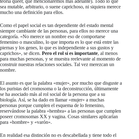
teoría queer, que mencionaremos más adelante). Todo lo que
sea mutable, arbitrario, o suene caprichoso, ni siquiera merece
mucho una definición para ellos.
Como el papel social es tan dependiente del estado mental
siempre cambiante de las personas, para ellos no merece una
categoría. «No merece un nombre eso de comportarse
femenino o masculino, lo que importa es lo que está entre las
piernas y los genes, lo que es independiente a sus gustos y
caprichos», se dicen.
Pero el rol sí es importante
, al menos
para muchas personas, y se muestra reelevante al momento de
construir nuestras relaciones sociales. Tal vez merezcan un
nombre.
El asunto es que la palabra «mujer», por mucho que disguste a
los puristas del cromosoma o la deconstrucción, últimamente
se ha asociado más al rol social de la persona que a su
biología. Así, se ha dado en llamar «mujer» a muchas
personas porque cumplen el esquema de lo femenino,
reservándose la palabra «hembra» a las personas que cumplen
poseer cromosomas XX y vagina. Cosas similares aplicarían
para «hombre» y «varón».
En realidad esa distinción no es descabellada y tiene todo el