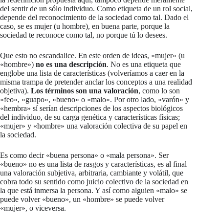
del sentir de un sólo individuo. Como etiqueta de un rol social,
depende del reconocimiento de la sociedad como tal. Dado el
caso, se es mujer (u hombre), en buena parte, porque la
sociedad te reconoce como tal, no porque tú lo desees.
Que esto no escandalice. En este orden de ideas, «mujer» (u
«hombre»)
no es una descripción
. No es una etiqueta que
englobe una lista de características (volveríamos a caer en la
misma trampa de pretender anclar los conceptos a una realidad
objetiva).
Los términos son una valoración
, como lo son
«feo», «guapo», «bueno» o «malo». Por otro lado, «varón» y
«hembra» sí serían descripciones de los aspectos biológicos
del individuo, de su carga genética y características físicas;
«mujer» y «hombre» una valoración colectiva de su papel en
la sociedad.
Es como decir «buena persona» o «mala persona». Ser
«bueno» no es una lista de rasgos y características, es al final
una valoración subjetiva, arbitraria, cambiante y volátil, que
cobra todo su sentido como juicio colectivo de la sociedad en
la que está inmersa la persona. Y así como alguien «malo» se
puede volver «bueno», un «hombre» se puede volver
«mujer», o viceversa.