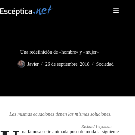
Saltar
al
contenido
Una redefinición de «hombre» y «mujer»
Javier
26 de septiembre, 2018
Sociedad
Las mismas ecuaciones tienen las mismas soluciones.
Richard Feynman
na famosa serie animada puso de moda la siguiente