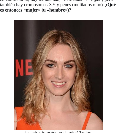
también hay cromosomas XY y penes (mutilados o no).
¿Qué
es entonces «mujer» (u «hombre»)?
La actriz transgénero Jamie Clayton.