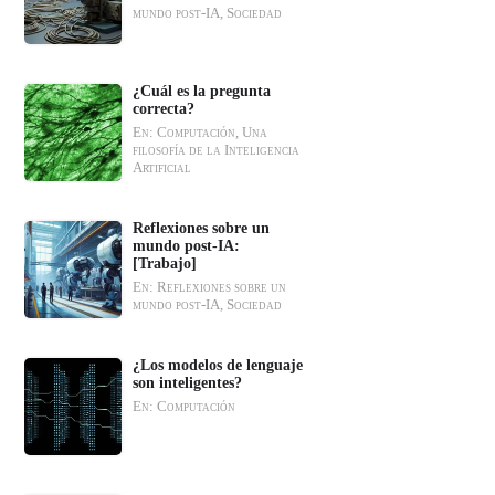
mundo post-IA, Sociedad
¿Cuál es la pregunta
correcta?
En: Computación, Una
filosofía de la Inteligencia
Artificial
Reflexiones sobre un
mundo post-IA:
[Trabajo]
En: Reflexiones sobre un
mundo post-IA, Sociedad
¿Los modelos de lenguaje
son inteligentes?
En: Computación