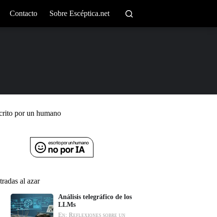
Contacto
Sobre Escéptica.net
crito por un humano
tradas al azar
Análisis telegráfico de los
LLMs
En: Reflexiones sobre un