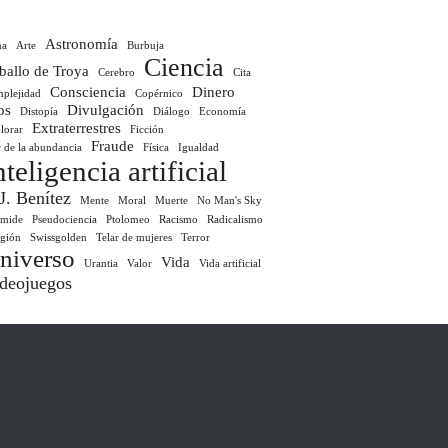
Astronomía
ma
Arte
Burbuja
Ciencia
ballo de Troya
Cerebro
Cita
Consciencia
Dinero
plejidad
Copérnico
os
Divulgación
Distopía
Diálogo
Economía
Extraterrestres
lorar
Ficción
Fraude
r de la abundancia
Física
Igualdad
nteligencia artificial
 J. Benítez
Mente
Moral
Muerte
No Man's Sky
ámide
Pseudociencia
Ptolomeo
Racismo
Radicalismo
igión
Swissgolden
Telar de mujeres
Terror
niverso
Vida
Urantia
Valor
Vida artificial
deojuegos