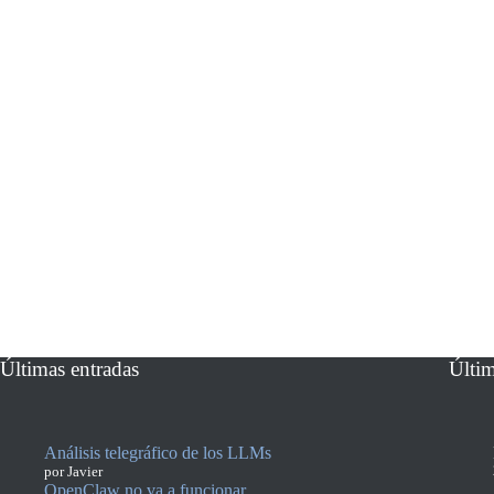
Últimas entradas
Últi
Análisis telegráfico de los LLMs
por Javier
OpenClaw no va a funcionar