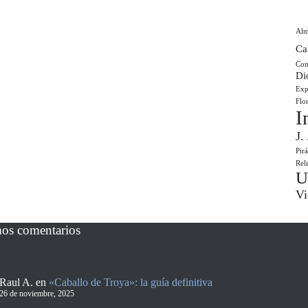
Al
Ca
Com
Di
Exp
Flo
I
J.
Pir
Rel
U
Vi
mos comentarios
Raul A.
en
«Caballo de Troya»: la guía definitiva
26 de noviembre, 2025