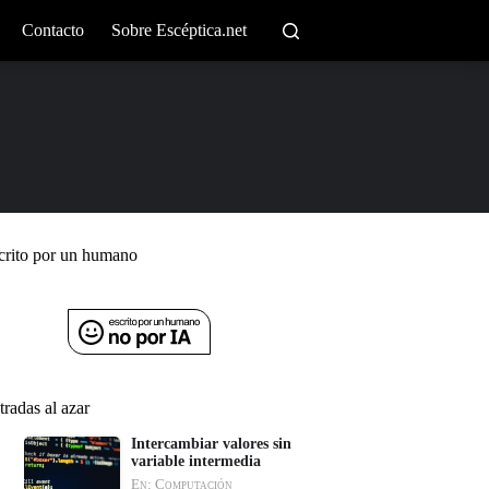
Contacto
Sobre Escéptica.net
crito por un humano
tradas al azar
Intercambiar valores sin
variable intermedia
En: Computación