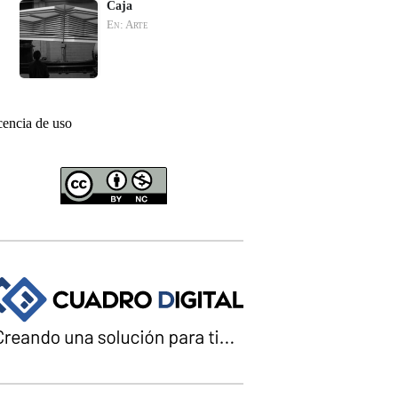
Caja
En: Arte
cencia de uso