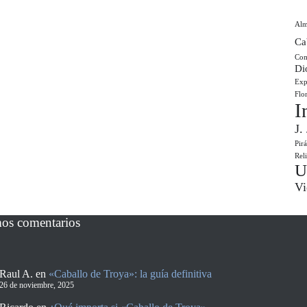
Al
Ca
Com
Di
Exp
Flo
I
J.
Pir
Rel
U
Vi
mos comentarios
Raul A.
en
«Caballo de Troya»: la guía definitiva
26 de noviembre, 2025