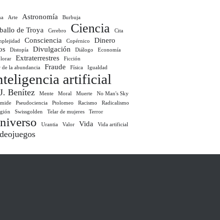
Astronomía
ma
Arte
Burbuja
Ciencia
ballo de Troya
Cerebro
Cita
Consciencia
Dinero
plejidad
Copérnico
os
Divulgación
Distopía
Diálogo
Economía
Extraterrestres
lorar
Ficción
Fraude
r de la abundancia
Física
Igualdad
nteligencia artificial
 J. Benítez
Mente
Moral
Muerte
No Man's Sky
ámide
Pseudociencia
Ptolomeo
Racismo
Radicalismo
igión
Swissgolden
Telar de mujeres
Terror
niverso
Vida
Urantia
Valor
Vida artificial
deojuegos