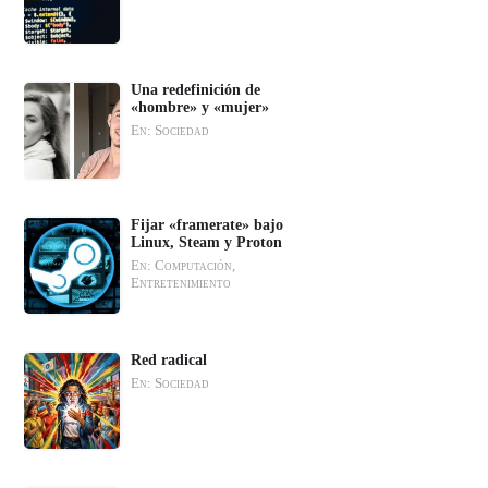
Una redefinición de
«hombre» y «mujer»
En: Sociedad
Fijar «framerate» bajo
Linux, Steam y Proton
En: Computación,
Entretenimiento
Red radical
En: Sociedad