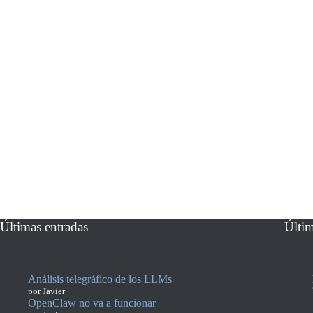
Últimas entradas
Últi
Análisis telegráfico de los LLMs
por Javier
OpenClaw no va a funcionar