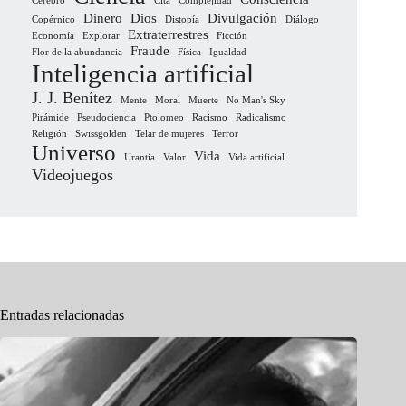
Cerebro
Cita
Complejidad
Dinero
Dios
Divulgación
Copérnico
Distopía
Diálogo
Extraterrestres
Economía
Explorar
Ficción
Fraude
Flor de la abundancia
Física
Igualdad
Inteligencia artificial
J. J. Benítez
Mente
Moral
Muerte
No Man's Sky
Pirámide
Pseudociencia
Ptolomeo
Racismo
Radicalismo
Religión
Swissgolden
Telar de mujeres
Terror
Universo
Vida
Urantia
Valor
Vida artificial
Videojuegos
Entradas relacionadas