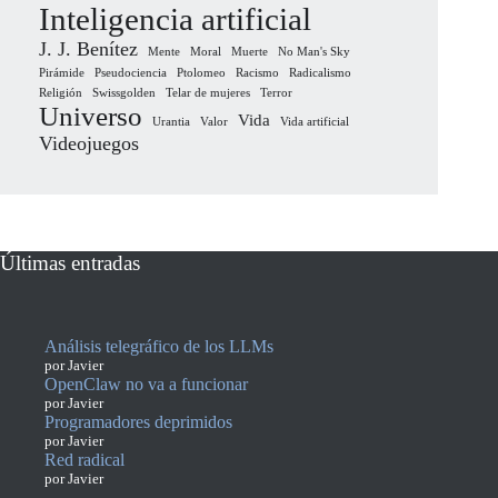
Inteligencia artificial
J. J. Benítez
Mente
Moral
Muerte
No Man's Sky
Pirámide
Pseudociencia
Ptolomeo
Racismo
Radicalismo
Religión
Swissgolden
Telar de mujeres
Terror
Universo
Vida
Urantia
Valor
Vida artificial
Videojuegos
Últimas entradas
Análisis telegráfico de los LLMs
por Javier
OpenClaw no va a funcionar
por Javier
Programadores deprimidos
por Javier
Red radical
por Javier