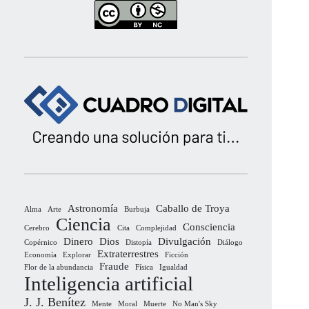
Astronomía
Caballo de Troya
Alma
Arte
Burbuja
Ciencia
Consciencia
Cerebro
Cita
Complejidad
Dinero
Dios
Divulgación
Copérnico
Distopía
Diálogo
Extraterrestres
Economía
Explorar
Ficción
Fraude
Flor de la abundancia
Física
Igualdad
Inteligencia artificial
J. J. Benítez
Mente
Moral
Muerte
No Man's Sky