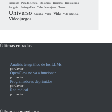
Pirámide
Pseudociencia
Ptolomeo
Racismo
Radicalismo
Religión
Swissgolden
Telar de mujeres
Terror
Universo
Vida
Urantia
Valor
Vida artificial
Videojuegos
Últimas entradas
Análisis telegráfico de los LLMs
por Javier
OpenClaw no va a funcionar
por Javier
Programadores deprimidos
por Javier
Red radical
por Javier
Últimos comentarios