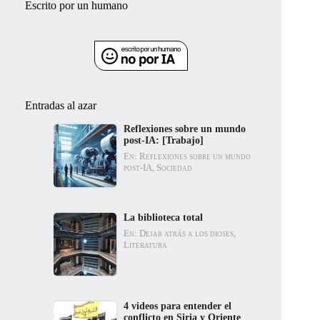
Escrito por un humano
Entradas al azar
Reflexiones sobre un mundo
post-IA: [Trabajo]
En: Reflexiones sobre un mundo
post-IA, Sociedad
La biblioteca total
En: Dejar atrás a los dioses,
Literatura
4 videos para entender el
conflicto en Siria y Oriente