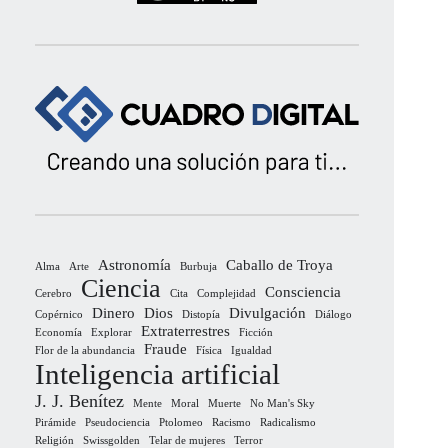
Astronomía
Caballo de Troya
Alma
Arte
Burbuja
Ciencia
Consciencia
Cerebro
Cita
Complejidad
Dinero
Dios
Divulgación
Copérnico
Distopía
Diálogo
Extraterrestres
Economía
Explorar
Ficción
Fraude
Flor de la abundancia
Física
Igualdad
Inteligencia artificial
J. J. Benítez
Mente
Moral
Muerte
No Man's Sky
Pirámide
Pseudociencia
Ptolomeo
Racismo
Radicalismo
Religión
Swissgolden
Telar de mujeres
Terror