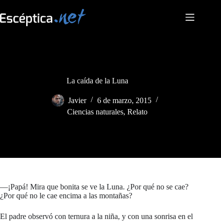
Saltar
al
contenido
La caída de la Luna
Javier
6 de marzo, 2015
Ciencias naturales
,
Relato
—¡Papá! Mira que bonita se ve la Luna. ¿Por qué no se cae?
¿Por qué no le cae encima a las montañas?
El padre observó con ternura a la niña, y con una sonrisa en el