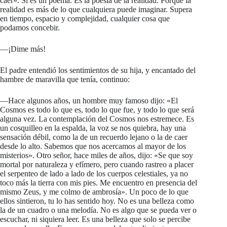
caer»
. Sí es un poema. Es la poesía de la realidad. Porque la
realidad es más de lo que cualquiera puede imaginar. Supera
en tiempo, espacio y complejidad, cualquier cosa que
podamos concebir.
—¡Dime más!
El padre entendió los sentimientos de su hija, y encantado del
hambre de maravilla que tenía, continuo:
—Hace algunos años, un hombre muy famoso dijo:
«El
Cosmos es todo lo que es, todo lo que fue, y todo lo que será
alguna vez. La contemplación del Cosmos nos estremece. Es
un cosquilleo en la espalda, la voz se nos quiebra, hay una
sensación débil, como la de un recuerdo lejano o la de caer
desde lo alto. Sabemos que nos acercamos al mayor de los
misterios»
. Otro señor, hace miles de años, dijo:
«Se que soy
mortal por naturaleza y efímero, pero cuando rastreo a placer
el serpenteo de lado a lado de los cuerpos celestiales, ya no
toco más la tierra con mis pies. Me encuentro en presencia del
mismo Zeus, y me colmo de ambrosía»
. Un poco de lo que
ellos sintieron, tu lo has sentido hoy. No es una belleza como
la de un cuadro o una melodía. No es algo que se pueda ver o
escuchar, ni siquiera leer. Es una belleza que solo se percibe