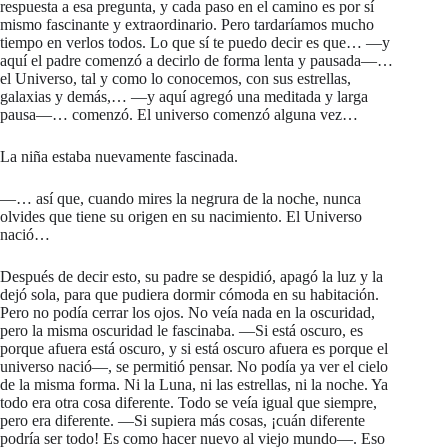
respuesta a esa pregunta, y cada paso en el camino es por sí
mismo fascinante y extraordinario. Pero tardaríamos mucho
tiempo en verlos todos. Lo que sí te puedo decir es que… —y
aquí el padre comenzó a decirlo de forma lenta y pausada—…
el Universo, tal y como lo conocemos, con sus estrellas,
galaxias y demás,… —y aquí agregó una meditada y larga
pausa—… comenzó. El universo comenzó alguna vez…
La niña estaba nuevamente fascinada.
—… así que, cuando mires la negrura de la noche, nunca
olvides que tiene su origen en su nacimiento. El Universo
nació…
Después de decir esto, su padre se despidió, apagó la luz y la
dejó sola, para que pudiera dormir cómoda en su habitación.
Pero no podía cerrar los ojos. No veía nada en la oscuridad,
pero la misma oscuridad le fascinaba. —Si está oscuro, es
porque afuera está oscuro, y si está oscuro afuera es porque el
universo nació—, se permitió pensar. No podía ya ver el cielo
de la misma forma. Ni la Luna, ni las estrellas, ni la noche. Ya
todo era otra cosa diferente. Todo se veía igual que siempre,
pero era diferente. —Si supiera más cosas, ¡cuán diferente
podría ser todo! Es como hacer nuevo al viejo mundo—. Eso