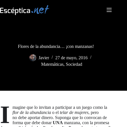
Saltar
al
contenido
Flores de la abundancia… ¡con manzanas!
Javier
27 de mayo, 2016
Matemáticas
,
Sociedad
I
magine que lo invitan a participar a un juego como la
flor de la abundancia
o el
telar de mujeres
, pero
no debe aportar dinero. Suponga que lo convocan de
forma que debe donar
UNA
manzana, con la promesa