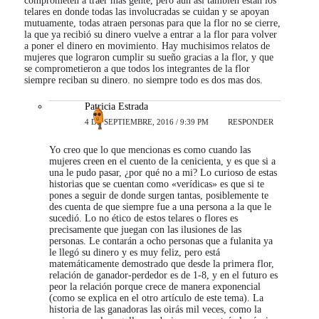
comprometen a traer mas gente, pero aun así también están los
telares en donde todas las involucradas se cuidan y se apoyan
mutuamente, todas atraen personas para que la flor no se cierre,
la que ya recibió su dinero vuelve a entrar a la flor para volver
a poner el dinero en movimiento. Hay muchisimos relatos de
mujeres que lograron cumplir su sueño gracias a la flor, y que
se comprometieron a que todos los integrantes de la flor
siempre reciban su dinero. no siempre todo es dos mas dos.
Patricia Estrada
4 DE SEPTIEMBRE, 2016 / 9:39 PM
RESPONDER
Yo creo que lo que mencionas es como cuando las
mujeres creen en el cuento de la cenicienta, y es que si a
una le pudo pasar, ¿por qué no a mi? Lo curioso de estas
historias que se cuentan como «verídicas» es que si te
pones a seguir de donde surgen tantas, posiblemente te
des cuenta de que siempre fue a una persona a la que le
sucedió. Lo no ético de estos telares o flores es
precisamente que juegan con las ilusiones de las
personas. Le contarán a ocho personas que a fulanita ya
le llegó su dinero y es muy feliz, pero está
matemáticamente demostrado que desde la primera flor,
relación de ganador-perdedor es de 1-8, y en el futuro es
peor la relación porque crece de manera exponencial
(como se explica en el otro artículo de este tema). La
historia de las ganadoras las oirás mil veces, como la