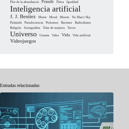
Fraude
Flor de la abundancia
Física
Igualdad
Inteligencia artificial
J. J. Benítez
Mente
Moral
Muerte
No Man's Sky
Pirámide
Pseudociencia
Ptolomeo
Racismo
Radicalismo
Religión
Swissgolden
Telar de mujeres
Terror
Universo
Vida
Urantia
Valor
Vida artificial
Videojuegos
Entradas relacionadas