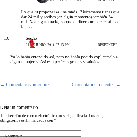
Lo que tu propones es una tanda. Básicamente tienes que
dar 24 mil y recibes (en algún momento) también 24
mil. Nadie gana nada, porque el dinero no puede salir de
la nada.
Sergio
24 DE JUNIO, 2016 / 7:43 PM
RESPONDER
Ya lo había entendido así, pero no había podido explicárselo a
algunas mujeres. Así está perfecto gracias y saludos.
Navegación
← Comentarios anteriores
Comentarios recientes →
de
comentarios
Deja un comentario
Tu dirección de correo electrónico no será publicada.
Los campos
obligatorios están marcados con
*
Nombre
*