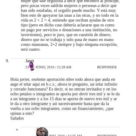
mujer que sale orgullosa a decir que encontró al príncipe,
pero pocas veces saldrán mujeres o personas a decir que
han sido estafadas, el orgullo puede mucho. Y está muy
bien esto de apoyarse las unas a las otras, y no todo en la
vida es 2 + 2 = 4, entiendo que reciban ayudas de otro
tipo (pero en dicho caso debería aclararse que es como
un pago por servicios o donaciones a una institución, no
inversiones), pero te juro, que en cuestión de dinero,
dinero que no se trabaja y solo pasa de mano en mano
como manzanas, 2+2 siempre y bajo ninguna excepción,
será cuatro.
Janet
23 DE JUNIO, 2016 / 12:28 AM
RESPONDER
Hola javier, exelente aportación sibre todo ahora que anda en
auge el telar aqui en b.c.s.; ahora te pregunto, un telar infinito
y cerrado funcionara? Es decir, si no entran invitados y en los
ocho petalos o integrantes se aporta por devir tres mil y se le da
a un integrante y a los 15 dias se aporta de nuevo tres mil y se
le da a otro integrante y asi sucesivamente hasta que da la
vuelta a sus ocho integrantes, como un financiamiento, ¿que
opinas a esto?
Saludos
Javier
23 DE JUNIO, 2016 / 12:35 AM
RESPONDER