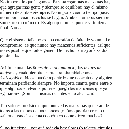
No importa lo que hagamos. Para agregar más manzanas hay
que agregar más gente y siempre se equilibra: hay el mismo
número de ambos
siempre
. No importa cuanto tiempo pase,
no importa cuantos cíclos se hagan. Ambos números siempre
son el mismo número. Es algo que nunca puede salir bien al
final. Nunca.
Que el sistema falle no es una cuestión de falta de voluntad o
compromiso, es que nunca hay manzanas suficientes, así que
no es posible que todos ganen. De hecho, la mayoría saldrá
perdiendo.
Así funcionan las
flores de la abundancia
, los
telares de
mujeres
y cualquier otra estructura piramidal como
Swissgolden
. No se puede repartir lo que no se tiene y alguien
terminará perdiendo siempre. No importa cuanta gente entre o
que algunos vuelvan a poner en juego las manzanas que ya
«ganaron». ¡Son las mismas de antes y no alcanzan!
Tan sólo es un sistema que mueve las manzanas que eran de
todos a las manos de unos pocos. ¿Cómo podría ser esto una
«alternativa» al sistema económico como dicen muchos?
Si no funciona, ¿por qué todavía hay flores (o telares, circulos,