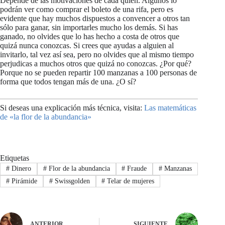
Depende de las motivaciones de cada quien. Algunos lo
podrán ver como comprar el boleto de una rifa, pero es
evidente que hay muchos dispuestos a convencer a otros tan
sólo para ganar, sin importarles mucho los demás. Si has
ganado, no olvides que lo has hecho a costa de otros que
quizá nunca conozcas. Si crees que ayudas a alguien al
invitarlo, tal vez así sea, pero no olvides que al mismo tiempo
perjudicas a muchos otros que quizá no conozcas. ¿Por qué?
Porque no se pueden repartir 100 manzanas a 100 personas de
forma que todos tengan más de una. ¿O sí?
Si deseas una explicación más técnica, visita:
Las matemáticas
de «la flor de la abundancia»
Etiquetas
#
Dinero
#
Flor de la abundancia
#
Fraude
#
Manzanas
#
Pirámide
#
Swissgolden
#
Telar de mujeres
ANTERIOR
SIGUIENTE