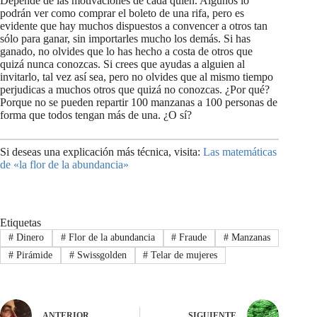
Depende de las motivaciones de cada quien. Algunos lo
podrán ver como comprar el boleto de una rifa, pero es
evidente que hay muchos dispuestos a convencer a otros tan
sólo para ganar, sin importarles mucho los demás. Si has
ganado, no olvides que lo has hecho a costa de otros que
quizá nunca conozcas. Si crees que ayudas a alguien al
invitarlo, tal vez así sea, pero no olvides que al mismo tiempo
perjudicas a muchos otros que quizá no conozcas. ¿Por qué?
Porque no se pueden repartir 100 manzanas a 100 personas de
forma que todos tengan más de una. ¿O sí?
Si deseas una explicación más técnica, visita:
Las matemáticas
de «la flor de la abundancia»
Etiquetas
#
Dinero
#
Flor de la abundancia
#
Fraude
#
Manzanas
#
Pirámide
#
Swissgolden
#
Telar de mujeres
ANTERIOR
SIGUIENTE