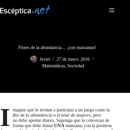
Saltar
al
contenido
Flores de la abundancia… ¡con manzanas!
Javier
27 de mayo, 2016
Matemáticas
,
Sociedad
I
magine que lo invitan a participar a un juego como la
flor de la abundancia
o el
telar de mujeres
, pero
no debe aportar dinero. Suponga que lo convocan de
forma que debe donar
UNA
manzana, con la promesa