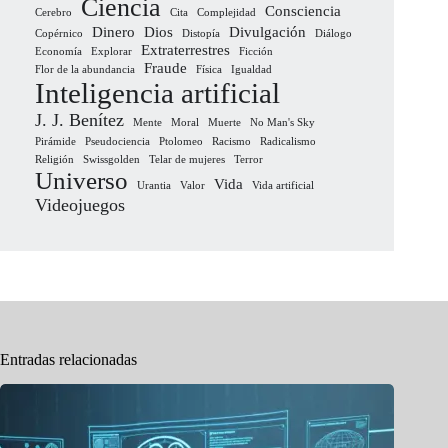
Ciencia
Consciencia
Cerebro
Cita
Complejidad
Dinero
Dios
Divulgación
Copérnico
Distopía
Diálogo
Extraterrestres
Economía
Explorar
Ficción
Fraude
Flor de la abundancia
Física
Igualdad
Inteligencia artificial
J. J. Benítez
Mente
Moral
Muerte
No Man's Sky
Pirámide
Pseudociencia
Ptolomeo
Racismo
Radicalismo
Religión
Swissgolden
Telar de mujeres
Terror
Universo
Vida
Urantia
Valor
Vida artificial
Videojuegos
Entradas relacionadas