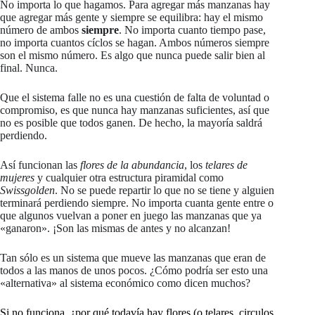
No importa lo que hagamos. Para agregar más manzanas hay
que agregar más gente y siempre se equilibra: hay el mismo
número de ambos
siempre
. No importa cuanto tiempo pase,
no importa cuantos cíclos se hagan. Ambos números siempre
son el mismo número. Es algo que nunca puede salir bien al
final. Nunca.
Que el sistema falle no es una cuestión de falta de voluntad o
compromiso, es que nunca hay manzanas suficientes, así que
no es posible que todos ganen. De hecho, la mayoría saldrá
perdiendo.
Así funcionan las
flores de la abundancia
, los
telares de
mujeres
y cualquier otra estructura piramidal como
Swissgolden
. No se puede repartir lo que no se tiene y alguien
terminará perdiendo siempre. No importa cuanta gente entre o
que algunos vuelvan a poner en juego las manzanas que ya
«ganaron». ¡Son las mismas de antes y no alcanzan!
Tan sólo es un sistema que mueve las manzanas que eran de
todos a las manos de unos pocos. ¿Cómo podría ser esto una
«alternativa» al sistema económico como dicen muchos?
Si no funciona, ¿por qué todavía hay flores (o telares, circulos,