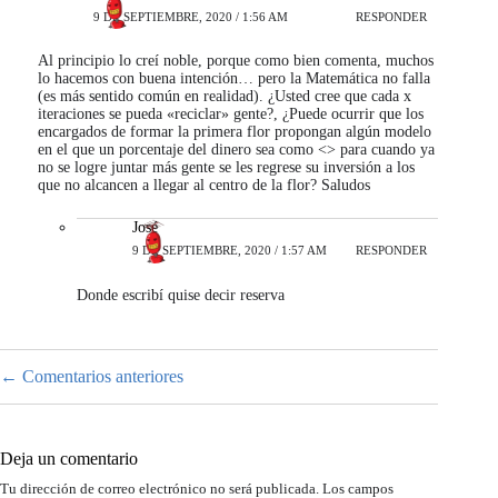
9 DE SEPTIEMBRE, 2020 / 1:56 AM
RESPONDER
Al principio lo creí noble, porque como bien comenta, muchos
lo hacemos con buena intención… pero la Matemática no falla
(es más sentido común en realidad). ¿Usted cree que cada x
iteraciones se pueda «reciclar» gente?, ¿Puede ocurrir que los
encargados de formar la primera flor propongan algún modelo
en el que un porcentaje del dinero sea como <> para cuando ya
no se logre juntar más gente se les regrese su inversión a los
que no alcancen a llegar al centro de la flor? Saludos
José
9 DE SEPTIEMBRE, 2020 / 1:57 AM
RESPONDER
Donde escribí quise decir reserva
Navegación
← Comentarios anteriores
de
comentarios
Deja un comentario
Tu dirección de correo electrónico no será publicada.
Los campos