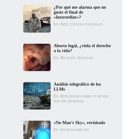
¿Por qué me alarma que no
guste el final de
«Interstellar»?
En: Arte, Ciencias naturales
Aborto legal, ¿viola el derecho
a la vida?
En: Religión, Sociedad
Análisis telegráfico de los
LLMs
En: Reflexiones sobre un mundo
post-IA, Sociedad
«No Man’s Sky», revisitado
En: Entretenimiento