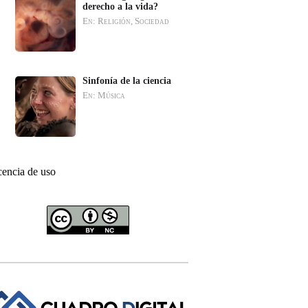
derecho a la vida?
En: Religión, Sociedad
Sinfonía de la ciencia
En: Música
cencia de uso