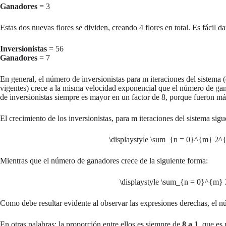
Ganadores
= 3
Estas dos nuevas flores se dividen, creando 4 flores en total. Es fácil 
Inversionistas
= 56
Ganadores
= 7
En general, el número de inversionistas para
m
iteraciones del sistema 
vigentes) crece a la misma velocidad exponencial que el número de gan
de inversionistas siempre es mayor en un factor de 8, porque fueron más
El crecimiento de los inversionistas, para
m
iteraciones del sistema sigue
\displaystyle \sum_{n = 0}^{m} 2^{
Mientras que el número de ganadores crece de la siguiente forma:
\displaystyle \sum_{n = 0}^{m}
Como debe resultar evidente al observar las expresiones derechas, el n
En otras palabras: la proporción entre ellos es siempre de
8 a 1
, que es