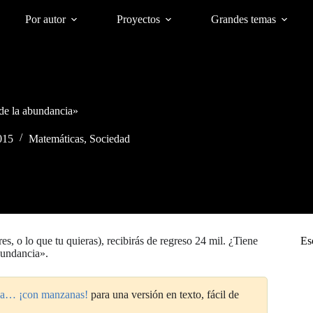
Por autor
Proyectos
Grandes temas
 de la abundancia»
015
Matemáticas
,
Sociedad
es, o lo que tu quieras), recibirás de regreso 24 mil. ¿Tiene
Es
abundancia».
cia… ¡con manzanas!
para una versión en texto, fácil de