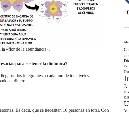
Al
 la «flor de la abundancia».
Ca
Com
Di
esarias para sostener la dinámica?
Exp
Flo
legaron los integrantes a cada uno de los niveles.
I
ado su dinero.
J.
Pir
Rel
U
Vi
ersonas. Es decir, que se necesitan 16 personas en total. Con