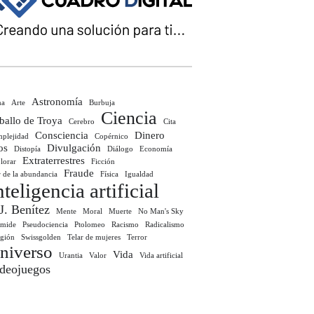
Astronomía
ma
Arte
Burbuja
Ciencia
ballo de Troya
Cerebro
Cita
Consciencia
Dinero
plejidad
Copérnico
os
Divulgación
Distopía
Diálogo
Economía
Extraterrestres
lorar
Ficción
Fraude
r de la abundancia
Física
Igualdad
nteligencia artificial
 J. Benítez
Mente
Moral
Muerte
No Man's Sky
ámide
Pseudociencia
Ptolomeo
Racismo
Radicalismo
igión
Swissgolden
Telar de mujeres
Terror
niverso
Vida
Urantia
Valor
Vida artificial
deojuegos