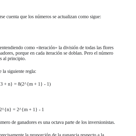
darse cuenta que los números se actualizan como sigue:
(entendiendo como «iteración» la división de todas las flores
adores, porque en cada iteración se doblan. Pero el número
 al principio.
 la siguiente regla:
3 + n} = 8(2^{m + 1} - 1)
 2^{n} = 2^{m + 1} - 1
úmero de ganadores es una octava parte de los inversionistas.
 precisamente la proporción de la ganancia respecto a la