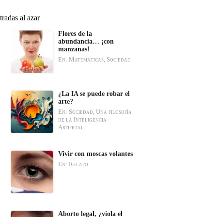
tradas al azar
Flores de la
abundancia… ¡con
manzanas!
En: Matemáticas, Sociedad
¿La IA se puede robar el
arte?
En: Sociedad, Una filosofía
de la Inteligencia
Artificial
Vivir con moscas volantes
En: Relato
Aborto legal, ¿viola el