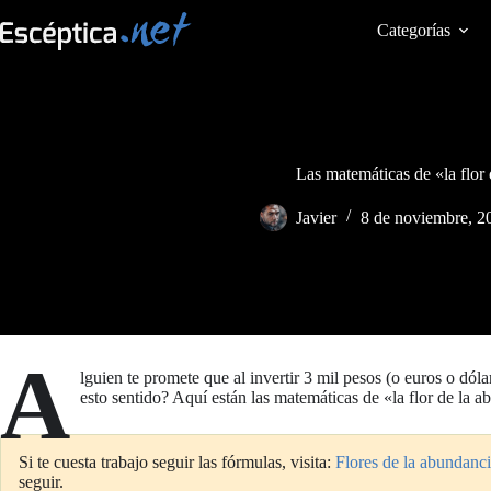
Saltar
al
Categorías
contenido
Las matemáticas de «la flor
Javier
8 de noviembre, 2
A
lguien te promete que al invertir 3 mil pesos (o euros o dólar
esto sentido? Aquí están las matemáticas de «la flor de la 
Si te cuesta trabajo seguir las fórmulas, visita:
Flores de la abundan
seguir.